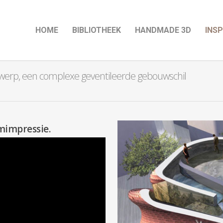
HOME
BIBLIOTHEEK
HANDMADE 3D
INSP
werp, een complexe geventileerde gebouwschil
lmimpressie.