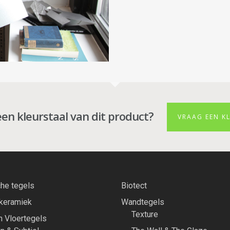
een kleurstaal van dit product?
VRAAG EEN K
he tegels
Biotect
 keramiek
Wandtegels
Texture
 Vloertegels