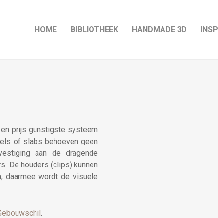
HOME
BIBLIOTHEEK
HANDMADE 3D
INSP
n prijs gunstigste systeem
egels of slabs behoeven geen
evestiging aan de dragende
rs. De houders (clips) kunnen
n, daarmee wordt de visuele
Gebouwschil
.