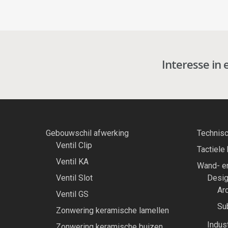
Interesse in 
Gebouwschil afwerking
Technisc
Ventil Clip
Tactiele
Ventil KA
Wand- en
Ventil Slot
Desig
Arc
Ventil GS
Su
Zonwering keramische lamellen
Indust
Zonwering keramische buizen