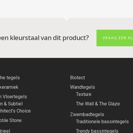
een kleurstaal van dit product?
VRAAG EEN K
he tegels
Biotect
 keramiek
Wandtegels
Texture
 Vloertegels
n & Subtiel
The Wall & The Glaze
hitect’s Choice
Zwembadtegels
btile Stone
Traditionele bassintegels
rieel
Trendy bassintegels