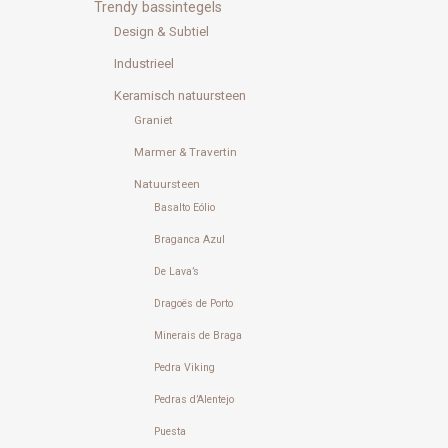
Trendy bassintegels
Design & Subtiel
Industrieel
Keramisch natuursteen
Graniet
Marmer & Travertin
Natuursteen
Basalto Eólio
Braganca Azul
De Lava’s
Dragoës de Porto
Minerais de Braga
Pedra Viking
Pedras d’Alentejo
Puesta