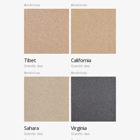
Américas
Américas
Tibet
California
Granito das
Granito das
Américas
Américas
Sahara
Virginia
Granito das
Granito das