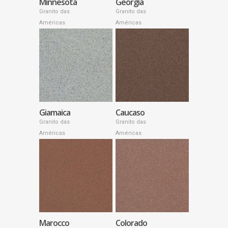
Minnesota
Georgia
Granito das
Granito das
Américas
Américas
Giamaica
Caucaso
Granito das
Granito das
Américas
Américas
Marocco
Colorado