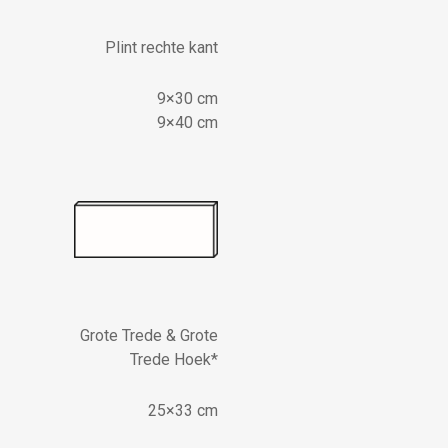
Plint rechte kant
9×30 cm
9×40 cm
Grote Trede & Grote
Trede Hoek*
25×33 cm