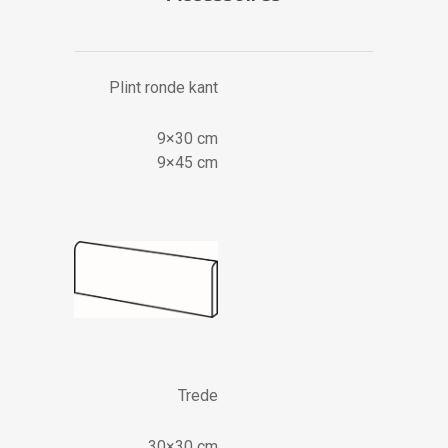
Plint ronde kant
9×30 cm
9×45 cm
Trede
30×30 cm