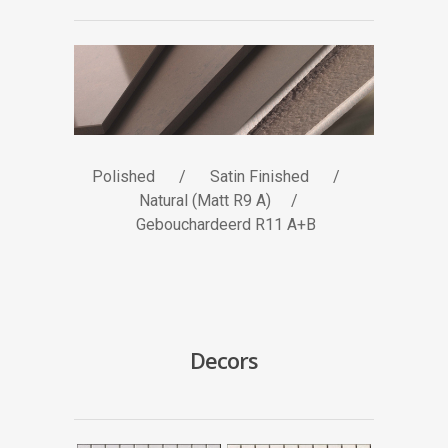
Polished / Satin Finished /
Natural (Matt R9 A) /
Gebouchardeerd R11 A+B
Decors