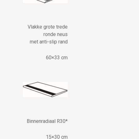
Vlakke grote trede
ronde neus
met anti-slip rand
60×33 cm
Binnenradiaal R30*
15×30 cm