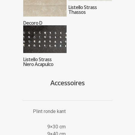
Listello Strass
Thassos
Decoro D
Listello Strass
Nero Acapulco
Accessoires
Plint ronde kant
9×30 cm
9×40 cm